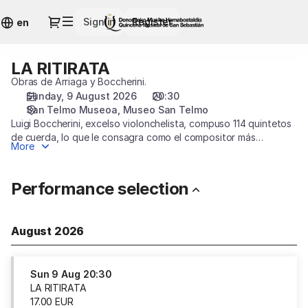
Performance
Dialog
Sign in
Register
selection
en
[LA
RITIRATA]
LA RITIRATA
LA
-
RITIRATA
Obras de Arriaga y Boccherini.
Quincena
Sunday, 9 August 2026
20:30
Musical
San Telmo Museoa
Museo San Telmo
San
Luigi Boccherini, excelso violonchelista, compuso 114 quintetos
Sebastián
de cuerda, lo que le consagra como el compositor más
More
importante de quintetos de cuerda de toda la
historia. Este programa combina dos de sus quintetos con el
célebre Cuarteto nº2 de Juan Crisóstomo Arriaga, en el
Performance selection
bicentenario del fallecimiento del compositor bilbaíno.
August 2026
Sun
9 Aug
20:30
LA RITIRATA
17
.
00
EUR