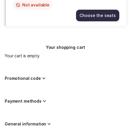
Not available
This
item
Choose the seats
is
LA
out
RITIRATA
of
Sun
availability
9
Aug
Your shopping cart
20:30
17.00
Your cart is empty.
EUR
Promotional code
Payment methods
General information