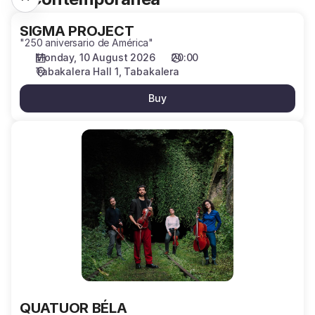
SIGMA
SIGMA PROJECT
"250 aniversario de América"
PROJECT
Monday, 10 August 2026
20:00
Tabakalera Hall 1
Tabakalera
Buy
QUATUOR
BÉLA
QUATUOR BÉLA