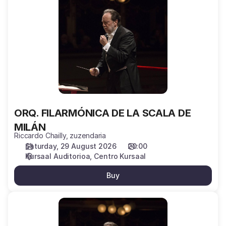
FILARMÓNICA
DE
LA
SCALA
DE
MILÁN
ORQ. FILARMÓNICA DE LA SCALA DE
MILÁN
Riccardo Chailly, zuzendaria
Saturday, 29 August 2026
20:00
Kursaal Auditorioa
Centro Kursaal
Buy
ORQUESTA
FILARMÓNICA
DE