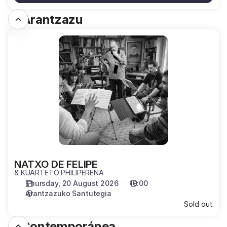
E. Arantzazu
NATXO
DE
FELIPE
NATXO DE FELIPE
& KUARTETO PHILIPERENA
Thursday, 20 August 2026
19:00
Arantzazuko Santutegia
Sold out
F. Contemporánea