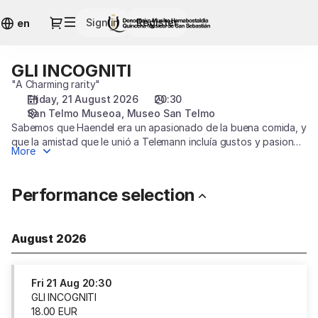
Performance
Dialog
Sign in
Register
selection
en
[GLI
INCOGNITI]
GLI INCOGNITI
GLI
-
INCOGNITI
"A Charming rarity"
Quincena
Friday, 21 August 2026
20:30
Musical
San Telmo Museoa
Museo San Telmo
San
Sabemos que Haendel era un apasionado de la buena comida, y
Sebastián
que la amistad que le unió a Telemann incluía gustos y pasiones
More
comunes en los que la buena mesa estaba presente. Este
programa propone un “menú” musical de estos dos
autores que rivalizan en gusto y en explosión de sabores, en
Performance selection
una inagotable fantasía creativa.
August 2026
Fri
21 Aug
20:30
GLI INCOGNITI
18
.
00
EUR