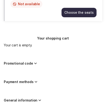
Not available
This
item
Choose the seats
is
GLI
out
INCOGNITI
of
Fri
availability
21
Aug
Your shopping cart
20:30
18.00
Your cart is empty.
EUR
Promotional code
Payment methods
General information