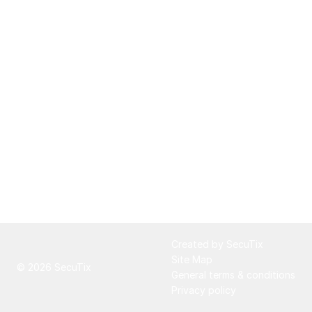
Page
Created by SecuTix
footer
Site Map
© 2026 SecuTix
General terms & conditions
Privacy policy