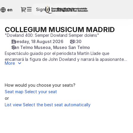
Seat
Dialog
Sign in
Register
selection
en
[Museo
San
COLLEGIUM MUSICUM MADRID
COLLEGIUM
Telmo
MUSICUM
"Dowland 400: Semper Dowland Semper dolens"
|
MADRID
Tuesday, 18 August 2026
20:30
18.08.2026
San Telmo Museoa
Museo San Telmo
-
Espectáculo guiado por el periodista Martín Llade que
20:30
encarnará la figura de John Dowland y narrará la apasionante
|
More
vida del compositor británico: desde su compleja y depresiva
COLLEGIUM
personalidad a su faceta menos conocida como espía al
MUSICUM
servicio de
MADRID]
la corte de Cristian IV de Dinamarca o sus viajes por Europa.
How would you choose your seats?
-
Seat map
Select your seat
Quincena
or
Musical
List view
Select the best seat automatically
San
Sebastián