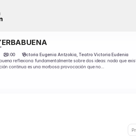
YERBABUENA
"
20:00
Victoria Eugenia Antzokia
Teatro Victoria Eudenia
uena reflexiona fundamentalmente sobre dos ideas: nada que existe 
ación continua es una morbosa provocación que no
 da sentido a todo”.