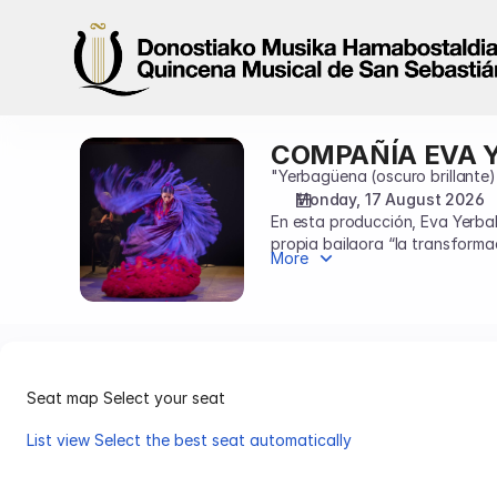
Seat
selection
on
map
[Teatro
Victoria
COMPAÑÍA EVA 
COMPAÑÍA
Eudenia
EVA
"Yerbagüena (oscuro brillante)
|
YERBABUENA
Monday, 17 August 2026
17.08.2026
En esta producción, Eva Yerbab
-
propia bailaora “la transform
20:00
More
solo existe, sino que además le
|
COMPAÑÍA
EVA
YERBABUENA]
-
Seat map
Select your seat
Quincena
Musical
List view
Select the best seat automatically
San
Seat
Sebastián
map