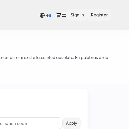
Dialog
Sign in
Register
en
es puro ni existe la quietud absoluta. En palabras de la
Apply