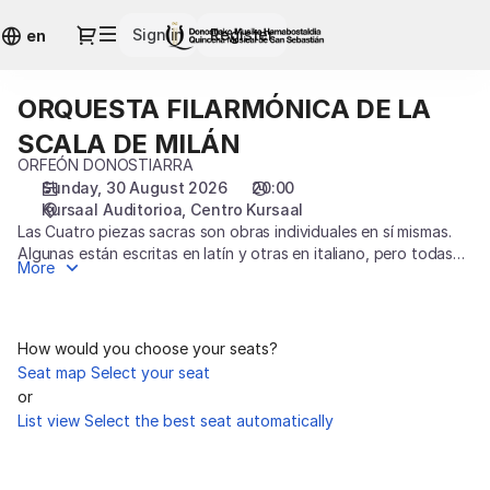
Seat
Dialog
Sign in
Register
selection
en
[Centro
Kursaal
ORQUESTA FILARMÓNICA DE LA
ORQUESTA
|
FILARMÓNICA
30.08.2026
SCALA DE MILÁN
DE
-
ORFEÓN DONOSTIARRA
LA
20:00
Sunday, 30 August 2026
20:00
SCALA
|
Kursaal Auditorioa
Centro Kursaal
DE
ORQUESTA
Las Cuatro piezas sacras son obras individuales en sí mismas.
MILÁN
FILARMÓNICA
Algunas están escritas en latín y otras en italiano, pero todas
More
tienen una fuerte influencia operística y son
DE
exigentes para los coros. G. Verdi las compuso al final de su
LA
vida, en un periodo de ocho años. Con la Cuarta sinfonía de
SCALA
Tchaikovsky pasaremos del intimismo verdiano
DE
How would you choose your seats?
a una explosión de sonido y pasión romántica.
MILÁN]
Seat map
Select your seat
-
or
Quincena
List view
Select the best seat automatically
Musical
San