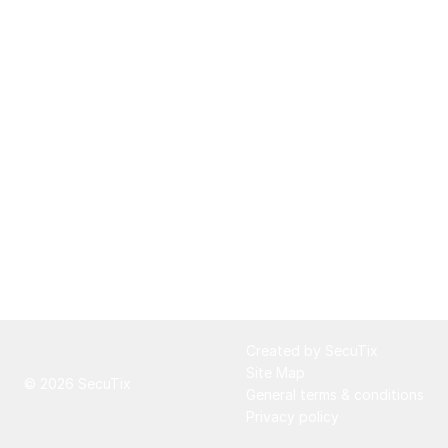
Sebastián
Page
Created by SecuTix
footer
Site Map
© 2026 SecuTix
General terms & conditions
Privacy policy