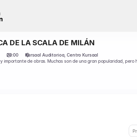
CA DE LA SCALA DE MILÁN
20:00
Kursaal Auditorioa
Centro Kursaal
importante de obras. Muchas son de una gran popularidad, pero h
a nº9 “del Nuevo Mundo”. Ambas obras fueron compuestas o termina
 incipiente cultura americana.