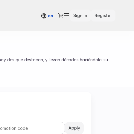
Dialog
Sign in
Register
en
ay dos que destacan, y llevan décadas haciéndolo: su
das de componer en Nueva York, y la segunda presenta
Apply