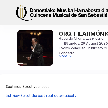
Seat
selection
on
map
[Centro
Kursaal
ORQ. FILARMÓNI
ORQ.
|
FILARMÓNICA
Riccardo Chailly, zuzendaria
29.08.2026
DE
Saturday, 29 August 2026
-
Dvorak compuso un número muy 
LA
20:00
Concierto
SCALA
|
More
para violonchelo y la Sinfoní
DE
ORQ.
temas de la, en aquel momento,
MILÁN
FILARMÓNICA
DE
LA
SCALA
Seat map
Select your seat
DE
MILÁN]
List view
Select the best seat automatically
-
Seat
Quincena
map