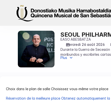
Choix
des
places
sur
le
plan
SEOUL PHILHAR
SEOUL
[Centro
PHILHARMONIC
EASO ABESBATZA
Kursaal
ORCHESTRA
mercredi 26 août 2026
|
Durante la Guerra de Secesión
26.08.2026
moribundos y escribirles carta
-
Plus
The Wound-Dresser, y en 1988 
20:00
delicada e íntima.
|
SEOUL
PHILHARMONIC
ORCHESTRA]
Choix dans le plan de salle
Choisissez vous-même votre place
-
Quincena
Réservation de la meilleure place
Obtenez automatiquement la m
Musical
Choix
San
dans