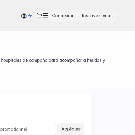
Dialogue
Connexion
Inscrivez-vous
fr
a hospitales de campaña para acompañar a heridos y
itado por el gran barítono Matthias Goerne, una música
Appliquer