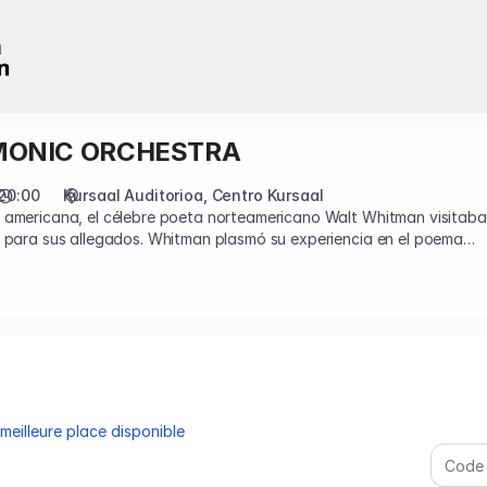
MONIC ORCHESTRA
20:00
Kursaal Auditorioa
Centro Kursaal
 americana, el célebre poeta norteamericano Walt Whitman visitab
s para sus allegados. Whitman plasmó su experiencia en el poema
John Adams compuso entorno al texto, que en esta ocasión será rec
eilleure place disponible