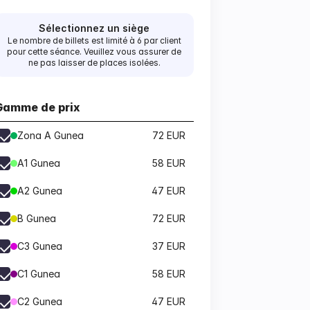
Sélectionnez un siège
Le nombre de billets est limité à 6 par client
pour cette séance. Veuillez vous assurer de
ne pas laisser de places isolées.
Gamme de prix
Zona A Gunea
72 EUR
A1 Gunea
58 EUR
A2 Gunea
47 EUR
B Gunea
72 EUR
C3 Gunea
37 EUR
C1 Gunea
58 EUR
C2 Gunea
47 EUR