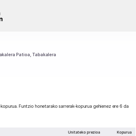
akalera Patioa
Tabakalera
-kopurua. Funtzio honetarako sarrerak-kopurua gehienez ere 6 da
Unitateko prezioa
Kopurua