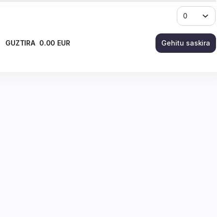
GUZTIRA
0
.
00
EUR
Gehitu saskira