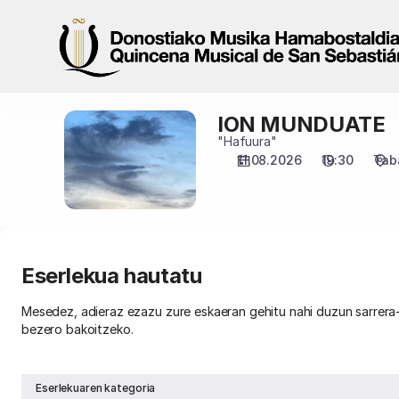
Eserlekua
hautatu
[Tabakalera
|
11.08.2026
-
ION MUNDUATE
ION
19:30
MUNDUATE
"Hafuura"
|
11.08.2026
19:30
Tab
ION
MUNDUATE]
-
Donostiako
Musika
Hamabostaldia
Eserlekua hautatu
Mesedez, adieraz ezazu zure eskaeran gehitu nahi duzun sarrera
bezero bakoitzeko.
Eserlekuaren kategoria