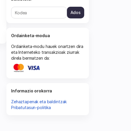
Ados
Ordainketa-modua
Ordainketa-modu hauek onartzen dira
eta Interneteko transakzioak ziurrak
direla bermatzen da:
Informazio orokorra
Zehaztapenak eta baldintzak
Pribatutasun-politika