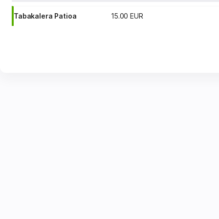
Tabakalera Patioa
15
.
00
EUR