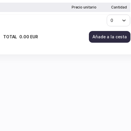
Precio unitario
Cantidad
TOTAL
0
.
00
EUR
Añade a la cesta