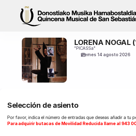
Selección
de
asiento
[Tabakalera
|
14.08.2026
LORENA NOGAL (1
LORENA
-
NOGAL
"PICASSa"
17:00
(17.00)
viernes 14 agosto 2026
|
LORENA
NOGAL
(17.00)]
-
Quincena
Musical
San
Selección de asiento
Sebastián
Por favor, indica el número de entradas que deseas añadir a tu p
Para adquirir butacas de Movilidad Reducida llame al 943 00 