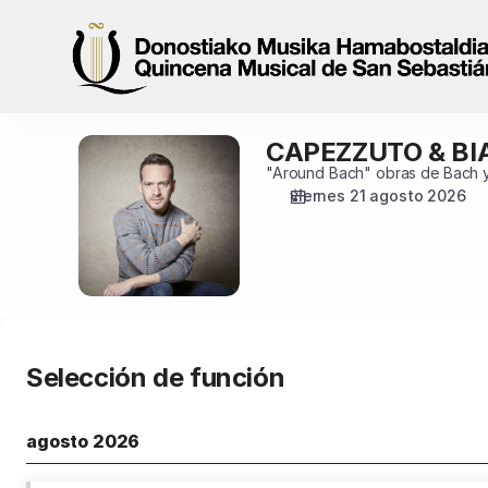
Fecha
de
la
sesión
[CAPEZZUTO
&
CAPEZZUTO & B
CAPEZZUTO
BIANCCHETTI]
&
"Around Bach" obras de Bach y 
-
BIANCCHETTI
viernes 21 agosto 2026
Quincena
Musical
San
Sebastián
Selección de función
agosto 2026