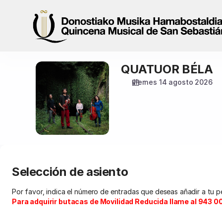
Selección
de
asiento
[Tabakalera
|
14.08.2026
QUATUOR BÉLA
QUATUOR
-
BÉLA
20:00
viernes 14 agosto 2026
|
QUATUOR
BÉLA]
-
Quincena
Musical
San
Sebastián
Selección de asiento
Por favor, indica el número de entradas que deseas añadir a tu p
Para adquirir butacas de Movilidad Reducida llame al 943 00 