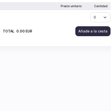
Precio unitario
Cantidad
TOTAL
0
.
00
EUR
Añade a la cesta