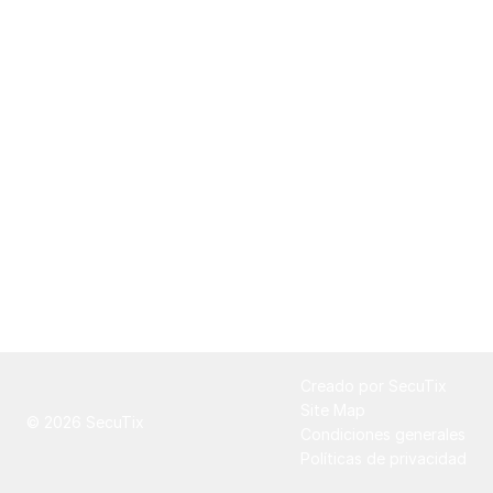
Pie
Creado por SecuTix
de
Site Map
© 2026 SecuTix
página
Condiciones generales
Políticas de privacidad