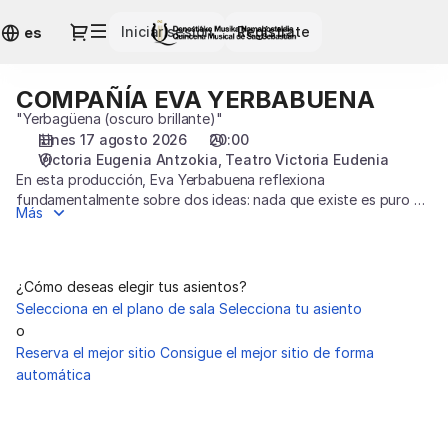
Selección
Diálogo
Iniciar sesión
Regístrate
de
es
asiento
[Teatro
COMPAÑÍA EVA YERBABUENA
COMPAÑÍA
Victoria
EVA
"Yerbagüena (oscuro brillante)"
Eudenia
YERBABUENA
lunes 17 agosto 2026
20:00
|
Victoria Eugenia Antzokia
Teatro Victoria Eudenia
17.08.2026
En esta producción, Eva Yerbabuena reflexiona
-
fundamentalmente sobre dos ideas: nada que existe es puro ni
20:00
Más
existe la quietud absoluta. En palabras de la propia bailaora “la
|
transformación continua es una morbosa provocación que no
COMPAÑÍA
solo existe, sino que además le da sentido a todo”.
EVA
¿Cómo deseas elegir tus asientos?
YERBABUENA]
Selecciona en el plano de sala
Selecciona tu asiento
-
o
Quincena
Reserva el mejor sitio
Consigue el mejor sitio de forma
Musical
automática
San
Sebastián