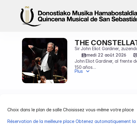
Choix
des
places
sur
le
plan
THE CONSTELLAT
THE
[Centro
CONSTELLATION
Sir John Eliot Gardiner, zuzend
Kursaal
CHOIR
samedi 22 août 2026
2
|
John Eliot Gardiner, al frent
&
22.08.2026
150 años
ORCHESTRA
-
Plus
de una gran popularidad, a la 
20:00
gran escritor romántico Hölderl
|
THE
CONSTELLATION
CHOIR
Choix dans le plan de salle
Choisissez vous-même votre place
&
ORCHESTRA]
Réservation de la meilleure place
Obtenez automatiquement la m
-
Choix
Quincena
dans