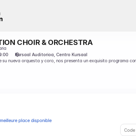
ION CHOIR & ORCHESTRA
aria
0:00
Kursaal Auditorioa
Centro Kursaal
e de su nueva orquesta y coro, nos presenta un exquisito programa 
vez que se encuentran en lo más alto de la música para coro. Mende
in.
eilleure place disponible