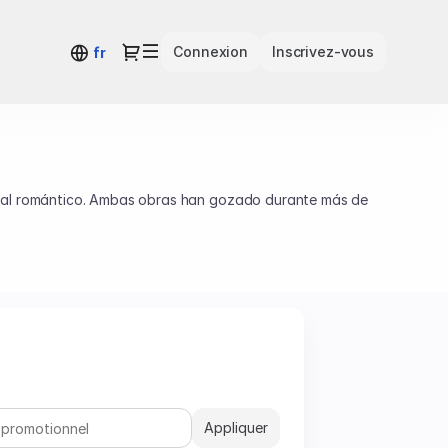
Dialogue
Connexion
Inscrivez-vous
fr
coral romántico. Ambas obras han gozado durante más de
lssohn celebró a Gutenberg, y Brahms se inspiró en el
Appliquer