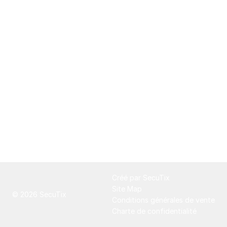
Pied
Créé par SecuTix
de
Site Map
© 2026 SecuTix
page
Conditions générales de vente
Charte de confidentialité