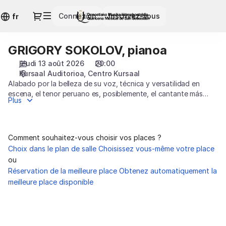
Choix
Dialogue
Connexion
Inscrivez-vous
des
fr
places
[Centro
GRIGORY SOKOLOV, pianoa
GRIGORY
Kursaal
SOKOLOV,
|
jeudi 13 août 2026
20:00
pianoa
13.08.2026
Kursaal Auditorioa
Centro Kursaal
-
Alabado por la belleza de su voz, técnica y versatilidad en
escena, el tenor peruano es, posiblemente, el cantante más
20:00
Plus
popular de las últimas décadas. Ha encandilado
|
al público de todas las grandes salas y festivales con sus
GRIGORY
clases magistrales de bel canto, y ahora, después de más de
SOKOLOV,
dos décadas, vuelve a la Quincena Musical.
Comment souhaitez-vous choisir vos places ?
pianoa]
Choix dans le plan de salle
Choisissez vous-même votre place
-
ou
Quincena
Réservation de la meilleure place
Obtenez automatiquement la
Musical
meilleure place disponible
San
Sebastián